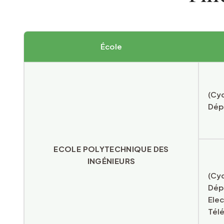
École
(Cyc
Dépa
ECOLE POLYTECHNIQUE DES
INGÉNIEURS
(Cyc
Dép
Elec
Tél